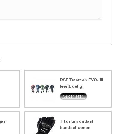
n
RST Tractech EVO- III
leer 1 delig
Verder lezen
jas
Titanium outlast
handschoenen