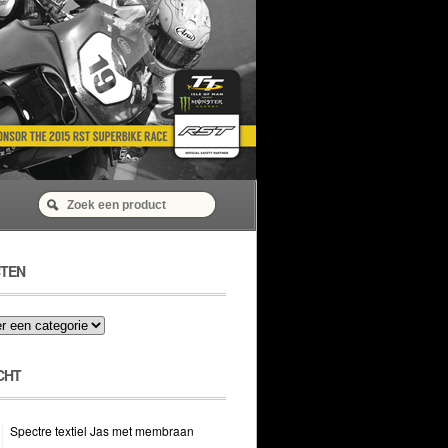
TEN
CHT
Spectre textiel Jas met membraan