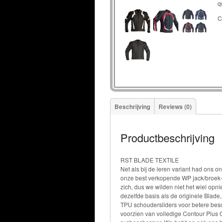
q
C
Beschrijving
Reviews (0)
Productbeschrijving
RST BLADE TEXTILE
Net als bij de leren variant had ons o
onze best verkopende WP jack/broek-co
zich, dus we wilden niet het wiel op
dezelfde basis als de originele Blad
TPU schoudersliders voor betere bes
voorzien van volledige Contour Plus