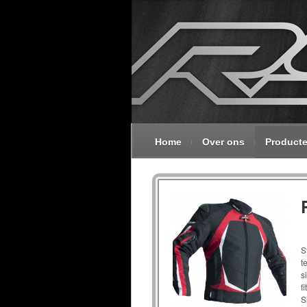
Home
Over ons
Product
S
t
s
f
S