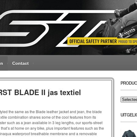
en
Contact
PRODUC
RST BLADE II jas textiel
tyled the same as the Blade leather jacket and jean, the blade
UITGELI
extile combination shares some of the cool features from its
ister such as a jean available in 3 leg lengths, our sports-street
it that’s at home on any bike, plus important features such as the
inaqua waterproof breathable membrane and a removable