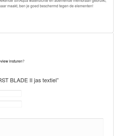
bekende SinAqua waterdichte en ademende membraan gebruikt,
elkaar maakt, ben je goed beschermd tegen de elementen!
eview insturen
?
RST BLADE II jas textiel”