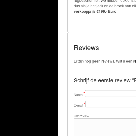
rugbeschermer. We hebben ook ons 
dus als je het jack en de broek aan 
verkoopprijs €199.- Euro
Reviews
Er zijn nog geen reviews. Wilt u een
r
Schrijf de eerste review “
*
Naam
*
E-mail
Uw review