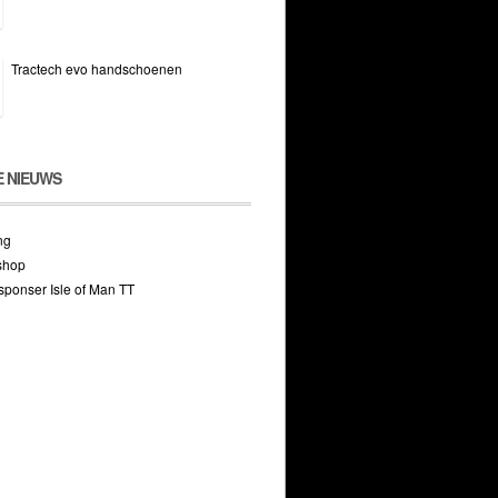
Tractech evo handschoenen
E NIEUWS
ng
shop
ponser Isle of Man TT