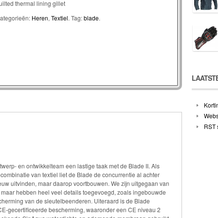
uilted thermal lining gillet
ategorieën:
Heren
,
Textiel
.
Tag:
blade
.
LAATST
Korti
Web
RST s
ntwerp- en ontwikkelteam een lastige taak met de Blade II. Als
mbinatie van textiel liet de Blade de concurrentie al achter
nieuw uitvinden, maar daarop voortbouwen. We zijn uitgegaan van
e, maar hebben heel veel details toegevoegd, zoals ingebouwde
cherming van de sleutelbeenderen. Uiteraard is de Blade
 CE-gecertificeerde bescherming, waaronder een CE niveau 2